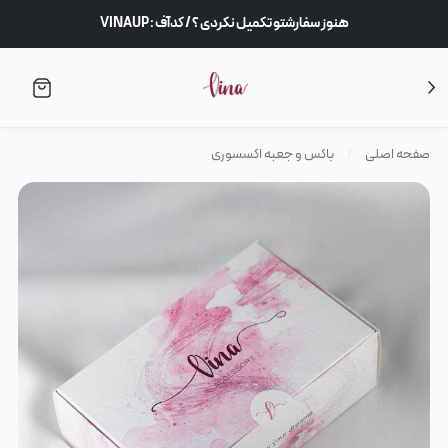
هنوز سفارشتو تکمیل نکردی‌ ؟ / کدآف : VINAUP
صفحه اصلی
باکس و جعبه اکسسوری