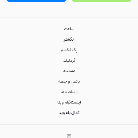
ساعت
انگشتر
پک انگشتر
گردنبند
دستبند
باکس و جعبه
ارتباط با ما
اینستاگرام وینا
کانال بله وینا